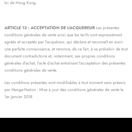
loi de Hong Kong.
ARTICLE 13 : ACCEPTATION DE L'ACQUEREUR
Les présentes
conditions générales de vente ainsi que les tarifs sont expressément
agréés et acceptés par l'acquéreur, qui déclare et reconnaît en avoir
une parfaite connaissance, et renonce, de ce fait, à se prévaloir de tout
document contradictoire et, notamment, ses propres conditions
générales d'achat, l'acte d'achat entraînant l'acceptation des présentes
conditions générales de vente.
Les conditions présentes sont modifiables à tout moment sans préavis
par
Manga-Nation
- Mise à jour des conditions générales de vente le
1er Janvier 2018.