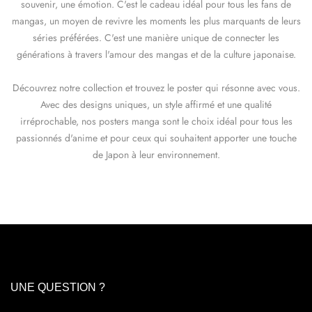
souvenir, une émotion. C'est le cadeau idéal pour tous les fans de
mangas, un moyen de revivre les moments les plus marquants de leurs
séries préférées. C'est une manière unique de connecter les
générations à travers l'amour des mangas et de la culture japonaise.
Découvrez notre collection et trouvez le poster qui résonne avec vous.
Avec des designs uniques, un style affirmé et une qualité
irréprochable, nos posters manga sont le choix idéal pour tous les
passionnés d'anime et pour ceux qui souhaitent apporter une touche
de Japon à leur environnement.
UNE QUESTION ?