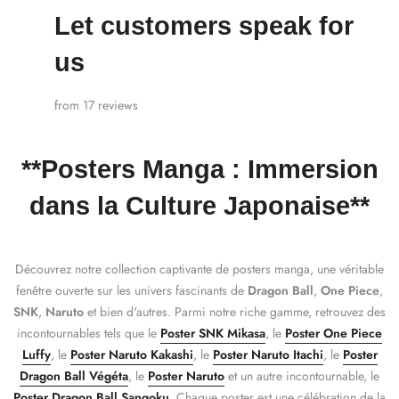
Let customers speak for
us
from 17 reviews
**
Posters Manga
: Immersion
dans la Culture Japonaise**
Découvrez notre collection captivante de posters manga, une véritable
fenêtre ouverte sur les univers fascinants de
Dragon Ball
,
One Piece
,
SNK
,
Naruto
et bien d'autres. Parmi notre riche gamme, retrouvez des
incontournables tels que
le
Poster SNK Mikasa
, le
Poster One Piece
Luffy
, le
Poster Naruto Kakashi
, le
Poster Naruto Itachi
, le
Poster
Dragon Ball Végéta
, le
Poster Naruto
et un autre incontournable, le
Poster Dragon Ball Sangoku
. Chaque poster est une célébration de la